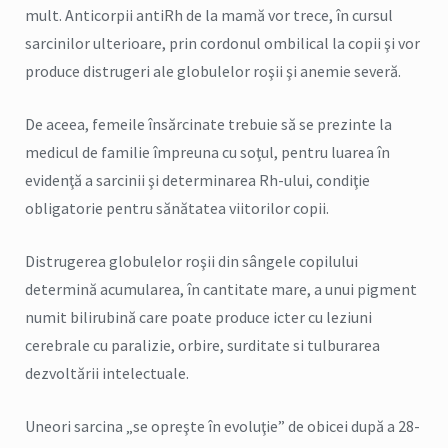
mult. Anticorpii antiRh de la mamă vor trece, în cursul
sarcinilor ulterioare, prin cordonul ombilical la copii şi vor
produce distrugeri ale globulelor roşii şi anemie severă.
De aceea, femeile însărcinate trebuie să se prezinte la
medicul de familie împreuna cu soţul, pentru luarea în
evidenţă a sarcinii şi determinarea Rh-ului, condiţie
obligatorie pentru sănătatea viitorilor copii.
Distrugerea globulelor roşii din sângele copilului
determină acumularea, în cantitate mare, a unui pigment
numit bilirubină care poate produce icter cu leziuni
cerebrale cu paralizie, orbire, surditate si tulburarea
dezvoltării intelectuale.
Uneori sarcina „se opreşte în evoluţie” de obicei după a 28-