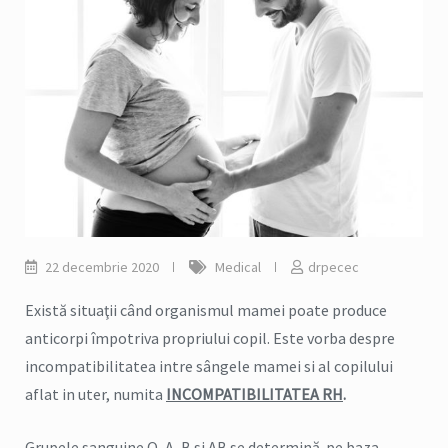
22 decembrie 2020
Medical
drpecec
Există situaţii când organismul mamei poate produce
anticorpi împotriva propriului copil. Este vorba despre
incompatibilitatea intre sângele mamei si al copilului
aflat in uter, numita
INCOMPATIBILITATEA RH
.
Grupele sanguine O, A, B si AB se determină pe baza