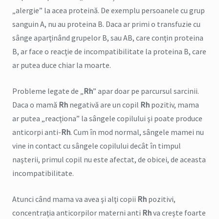
„alergie” la acea proteină. De exemplu persoanele cu grup
sanguin A, nu au proteina B. Daca ar primi o transfuzie cu
sânge aparţinând grupelor B, sau AB, care conţin proteina
B, ar face o reacţie de incompatibilitate la proteina B, care
ar putea duce chiar la moarte.
Probleme legate de „
Rh
” apar doar pe parcursul sarcinii.
Daca o mamă
Rh
negativă are un copil
Rh
pozitiv, mama
ar putea „reacţiona” la sângele copilului şi poate produce
anticorpi anti-
Rh
. Cum în mod normal, sângele mamei nu
vine in contact cu sângele copilului decât în timpul
naşterii, primul copil nu este afectat, de obicei, de aceasta
incompatibilitate.
Atunci când mama va avea şi alţi copii
Rh
pozitivi,
concentraţia anticorpilor materni anti
Rh
va creşte foarte