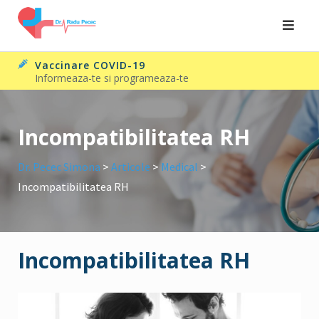
Skip
to
content
Vaccinare COVID-19
Informeaza-te si programeaza-te
Incompatibilitatea RH
Dr. Pecec Simona
>
Articole
>
Medical
>
Incompatibilitatea RH
Incompatibilitatea RH