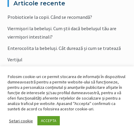
Articole recente
Probioticele la copii. Când se recomandă?
Viermișori la bebeluși. Cum știi dacă bebelușul tău are
viermișori intestinali?
Enterocolita la bebeluși. Cât durează și cum se tratează
Vertijul
Sfaturi practice pentru bolnavii cu intestin(colon) iritabil
Folosim cookie-uri ce permit stocarea de informații în dispozitivul
(popular COLITĂ)
dumneavoastră pentru a permite website-ului să funcționeze,
pentru a personaliza conținutul și anunțurile publicitare afișate în
funcție de interesele și/sau profilul dumneavoastră, pentru a vă
oferi funcționalități aferente rețelelor de socializare și pentru a
analiza traficul pe website. Apasand "Accepta" confirmati ca
sunteti de acord cu folosirea acestor cookie-uri.
Contact
Programari
CNAS
IGSU
Setari cookie
ACCEPTA
Chestionar privind satisfactia pacientului
Copyright © 2026 Dr. Pecec Simona - Powered by
Femyo