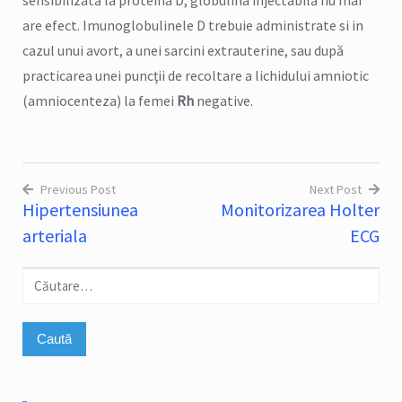
are efect. Imunoglobulinele D trebuie administrate si in
cazul unui avort, a unei sarcini extrauterine, sau după
practicarea unei puncţii de recoltare a lichidului amniotic
(amniocenteza) la femei
Rh
negative.
Previous Post
Next Post
Hipertensiunea
Monitorizarea Holter
Navigare
arteriala
ECG
în
articole
Caută
după: