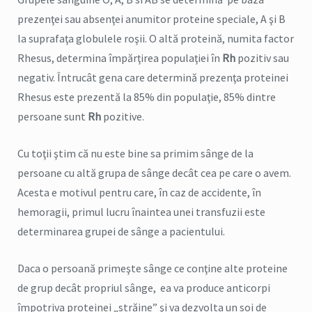
prezenţei sau absenţei anumitor proteine speciale, A şi B
la suprafaţa globulele roşii. O altă proteină, numita factor
Rhesus, determina împărţirea populaţiei în
Rh
pozitiv sau
negativ. Întrucât gena care determină prezenţa proteinei
Rhesus este prezentă la 85% din populaţie, 85% dintre
persoane sunt
Rh
pozitive.
Cu toţii ştim că nu este bine sa primim sânge de la
persoane cu altă grupa de sânge decât cea pe care o avem.
Acesta e motivul pentru care, în caz de accidente, în
hemoragii, primul lucru înaintea unei transfuzii este
determinarea grupei de sânge a pacientului.
Daca o persoană primeşte sânge ce conţine alte proteine
de grup decât propriul sânge, ea va produce anticorpi
împotriva proteinei „străine” şi va dezvolta un soi de