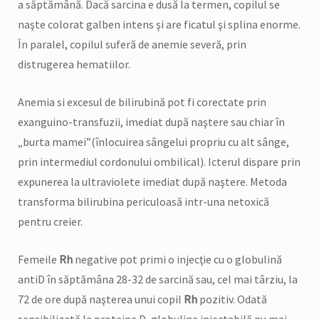
a săptămână. Dacă sarcina e dusă la termen, copilul se
naşte colorat galben intens şi are ficatul şi splina enorme.
În paralel, copilul suferă de anemie severă, prin
distrugerea hematiilor.
Anemia si excesul de bilirubină pot fi corectate prin
exanguino-transfuzii, imediat după naştere sau chiar în
„burta mamei”(înlocuirea sângelui propriu cu alt sânge,
prin intermediul cordonului ombilical). Icterul dispare prin
expunerea la ultraviolete imediat după naştere. Metoda
transforma bilirubina periculoasă intr-una netoxică
pentru creier.
Femeile
Rh
negative pot primi o injecţie cu o globulină
antiD în săptămâna 28-32 de sarcină sau, cel mai târziu, la
72 de ore după naşterea unui copil
Rh
pozitiv. Odată
sensibilizată la proteina D, globulina injectabilă nu mai