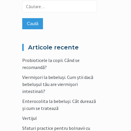
Caută
după:
Articole recente
Probioticele la copii. Când se
recomandă?
Viermișori la bebeluși. Cum știi dacă
bebelușul tău are viermișori
intestinali?
Enterocolita la bebeluși. Cât durează
și cum se tratează
Vertijul
Sfaturi practice pentru bolnavii cu