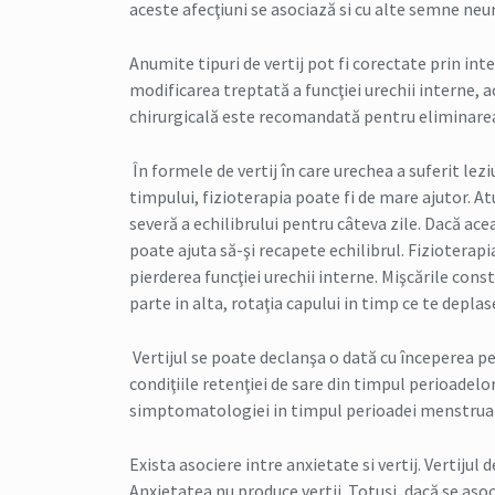
aceste afecţiuni se asociază si cu alte semne neu
Anumite tipuri de vertij pot fi corectate prin int
modificarea treptată a funcţiei urechii interne, 
chirurgicală este recomandată pentru eliminar
În formele de vertij în care urechea a suferit lez
timpului, fizioterapia poate fi de mare ajutor. At
severă a echilibrului pentru câteva zile. Dacă ace
poate ajuta să-şi recapete echilibrul. Fiziotera
pierderea funcţiei urechii interne. Mişcările const
parte in alta, rotaţia capului in timp ce te deplas
Vertijul se poate declanşa o dată cu începerea p
condiţiile retenţiei de sare din timpul perioadel
simptomatologiei in timpul perioadei menstrua
Exista asociere intre anxietate si vertij. Vertiju
Anxietatea nu produce vertij. Totuşi, dacă se asoc