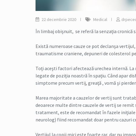
22 decembrie 2020
Medical
drpece
În limbaj obişnuit, se referă la senzaţia cronică 
Există numeroase cauze ce pot declanşa vertijul, 
traumatisme craniene, depuneri de colesterol pe 
Toţi aceşti factori afectează urechea internă. La 
legate de poziţia noastră în spaţiu. Când apar dis
simptome precum vertij, greaţă , vomă şi pierdere
Marea majoritate a cauzelor de vertij sunt tratabi
deoarece multe dintre cauzele de vertij se remit 
tratament, este de recomandat în fazele iniţiale 
neurolog) fiind recomandat doar pentru cazuri c
Vertijul la copii mici este foarte rar, dar nu impo