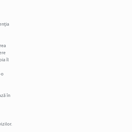
enţia
erea
ere
ia îl
-o
ază în
izilor.