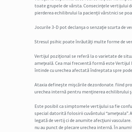
toate grupele de vârsta. Consecinţele vertijului 
pierderea echilibrului la pacienţii vârstnici se po
Jocurile 3-D pot declanşa o senzaţie scurta de ver
Stresul psihic poate înrăutăţi multe forme de verti
Vertijul poziţional se referă la o varietate de sit
ameţeală. Cea mai frecventă formă este Vertijul 
întinde cu urechea afectată îndreptata spre pode
Ataxia defineşte mişcările dezordonate. fiind pro
urechea internă pentru menţinerea echilibrului şi
Este posibil ca simptomele vertijului sa fie confu
special datorită folosirii cuvântului “ameţeala”. 
legată de vertij ci de anumite afecţiuni vasculare
nu au punct de plecare urechea internă. În anumite