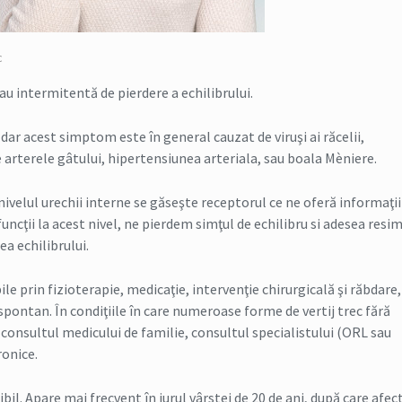
c
sau intermitentă de pierdere a echilibrului.
dar acest simptom este în general cauzat de viruşi ai răcelii,
arterele gâtului, hipertensiunea arteriala, sau boala Mèniere.
nivelul urechii interne se găseşte receptorul ce ne oferă informaţii
funcţii la acest nivel, ne pierdem simţul de echilibru si adesea resi
a echilibrului.
le prin fizioterapie, medicaţie, intervenţie chirurgicală şi răbdare,
spontan. În condiţiile în care numeroase forme de vertij trec fără
consultul medicului de familie, consultul specialistului (ORL sau
ronice.
sibil. Apare mai frecvent în jurul vârstei de 20 de ani, după care afe