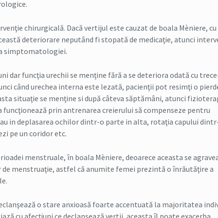
rologice.
ervenţie chirurgicală. Dacă vertijul este cauzat de boala Mèniere, cu
această deteriorare neputând fi stopată de medicaţie, atunci interv
ea simptomatologiei.
iuni dar funcţia urechii se menţine fără a se deteriora odată cu trec
unci când urechea interna este lezată, pacienţii pot resimţi o pierd
asta situaţie se menţine si după câteva săptămâni, atunci fizioterap
pia funcţionează prin antrenarea creierului să compenseze pentru
au in deplasarea ochilor dintr-o parte in alta, rotaţia capului dintr
ezi pe un coridor etc.
erioadei menstruale, în boala Mèniere, deoarece aceasta se agrave
or de menstruaţie, astfel că anumite femei prezintă o înrăutăţire a
le.
l declanşează o stare anxioasă foarte accentuată la majoritatea indiv
iază cu afecţiuni ce declanşează vertij, aceasta îl poate exacerba.