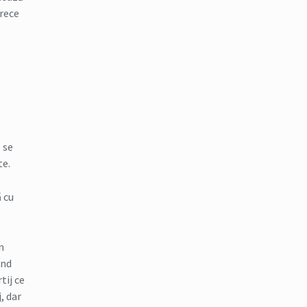
arece
 se
te.
 cu
n
ind
tij ce
, dar