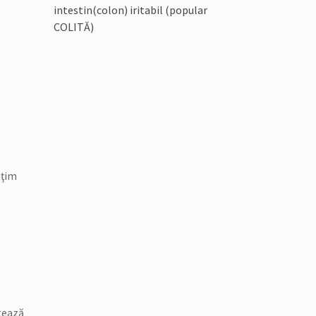
intestin(colon) iritabil (popular
COLITĂ)
mţim
ctează