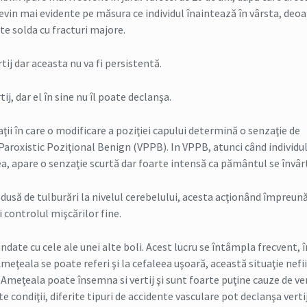
devin mai evidente pe măsura ce individul înaintează în vârsta, deo
ate solda cu fracturi majore.
tij dar aceasta nu va fi persistentă.
j, dar el în sine nu îl poate declanşa.
uaţii în care o modificare a poziţiei capului determină o senzaţie de
Paroxistic Poziţional Benign (VPPB). In VPPB, atunci când individul
a, apare o senzaţie scurtă dar foarte intensă ca pământul se învâr
dusă de tulburări la nivelul cerebelului, acesta acţionând împreună
 controlul mişcărilor fine.
ndate cu cele ale unei alte boli. Acest lucru se întâmpla frecvent, î
Ameţeala se poate referi şi la cefaleea uşoară, această situaţie nefi
. Ameţeala poate însemna si vertij şi sunt foarte puţine cauze de ver
 condiţii, diferite tipuri de accidente vasculare pot declanşa vertij