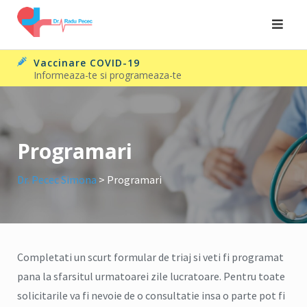
Skip
to
content
Vaccinare COVID-19
Informeaza-te si programeaza-te
Programari
Dr. Pecec Simona
>
Programari
Completati un scurt formular de triaj si veti fi programat
pana la sfarsitul urmatoarei zile lucratoare. Pentru toate
solicitarile va fi nevoie de o consultatie insa o parte pot fi