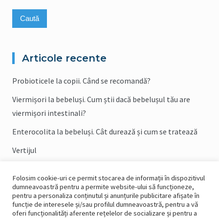
după:
Articole recente
Probioticele la copii. Când se recomandă?
Viermișori la bebeluși. Cum știi dacă bebelușul tău are
viermișori intestinali?
Enterocolita la bebeluși. Cât durează și cum se tratează
Vertijul
Sfaturi practice pentru bolnavii cu intestin(colon) iritabil
Folosim cookie-uri ce permit stocarea de informații în dispozitivul
(popular COLITĂ)
dumneavoastră pentru a permite website-ului să funcționeze,
pentru a personaliza conținutul și anunțurile publicitare afișate în
funcție de interesele și/sau profilul dumneavoastră, pentru a vă
oferi funcționalități aferente rețelelor de socializare și pentru a