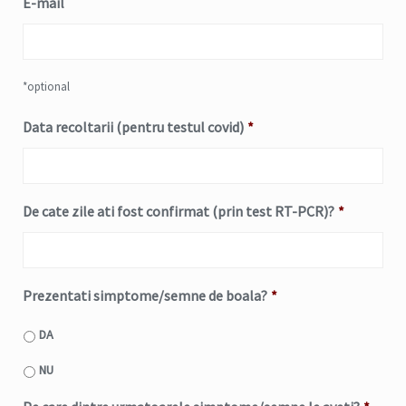
E-mail
*optional
Data recoltarii (pentru testul covid)
*
Date
De cate zile ati fost confirmat (prin test RT-PCR)?
*
Format:
MM
slash
Prezentati simptome/semne de boala?
*
DD
slash
DA
YYYY
NU