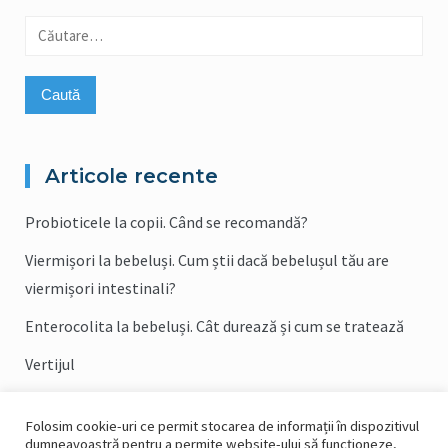
Caută
după:
Articole recente
Probioticele la copii. Când se recomandă?
Viermișori la bebeluși. Cum știi dacă bebelușul tău are
viermișori intestinali?
Enterocolita la bebeluși. Cât durează și cum se tratează
Vertijul
Sfaturi practice pentru bolnavii cu intestin(colon) iritabil
Folosim cookie-uri ce permit stocarea de informații în dispozitivul
(popular COLITĂ)
dumneavoastră pentru a permite website-ului să funcționeze,