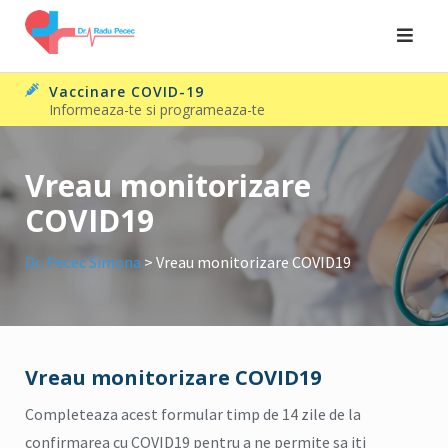
Skip
to
content
Vaccinare COVID-19
Informeaza-te si programeaza-te
Vreau monitorizare
COVID19
Dr. Pecec Simona
>
Vreau monitorizare COVID19
Vreau monitorizare COVID19
Completeaza acest formular timp de 14 zile de la
confirmarea cu COVID19 pentru a ne permite sa iti