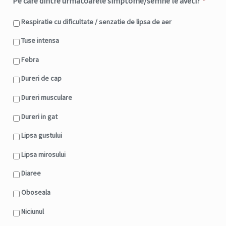
Pe care dintre urmatoarele simptome/semne le aveti?
*
Respiratie cu dificultate / senzatie de lipsa de aer
Tuse intensa
Febra
Dureri de cap
Dureri musculare
Dureri in gat
Lipsa gustului
Lipsa mirosului
Diaree
Oboseala
Niciunul