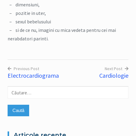
– dimensiuni,
– pozitie in uter,
– sexul bebelusului
– si de ce nu, imagini cu mica vedeta pentru cei mai
nerabdatori parinti.
Previous Post
Next Post
Electrocardiograma
Cardiologie
Navigare
în
Caută
articole
după:
Articole recente