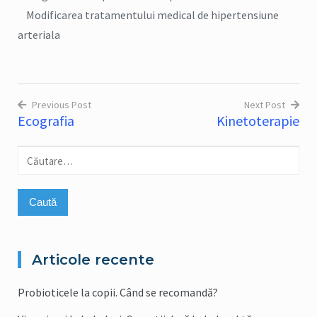
Modificarea tratamentului medical de hipertensiune
arteriala
Previous Post
Next Post
Ecografia
Kinetoterapie
Navigare
în
Caută
articole
după:
Articole recente
Probioticele la copii. Când se recomandă?