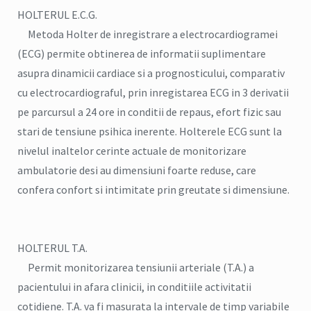
HOLTERUL E.C.G.
Metoda Holter de inregistrare a electrocardiogramei
(ECG) permite obtinerea de informatii suplimentare
asupra dinamicii cardiace si a prognosticului, comparativ
cu electrocardiograful, prin inregistarea ECG in 3 derivatii
pe parcursul a 24 ore in conditii de repaus, efort fizic sau
stari de tensiune psihica inerente. Holterele ECG sunt la
nivelul inaltelor cerinte actuale de monitorizare
ambulatorie desi au dimensiuni foarte reduse, care
confera confort si intimitate prin greutate si dimensiune.
HOLTERUL T.A.
Permit monitorizarea tensiunii arteriale (T.A.) a
pacientului in afara clinicii, in conditiile activitatii
cotidiene. T.A. va fi masurata la intervale de timp variabile